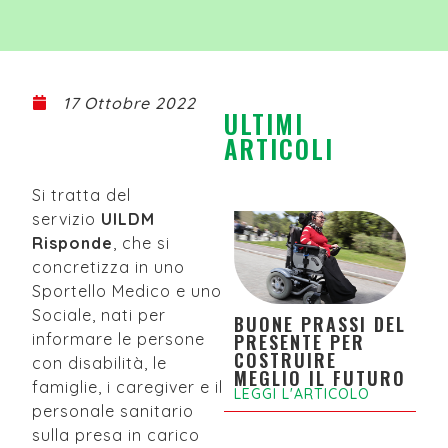
17 Ottobre 2022
ULTIMI
ARTICOLI
Si tratta del
servizio
UILDM
Risponde
, che si
concretizza in uno
Sportello Medico e uno
Sociale, nati per
BUONE PRASSI DEL
informare le persone
PRESENTE PER
COSTRUIRE
con disabilità, le
MEGLIO IL FUTURO
famiglie, i caregiver e il
LEGGI L'ARTICOLO
personale sanitario
sulla presa in carico