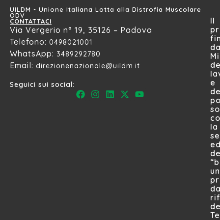
UILDM - Unione Italiana Lotta alla Distrofia Muscolare
ODV
Il
CONTATTACI
pr
Via Vergerio n° 19, 35126 – Padova
fi
Telefono:
0498021001
da
WhatsApp:
3489292780
Mi
de
Email:
direzionenazionale@uildm.it
la
e
Seguici sui social:
de
po
so
c
la
s
ed
de
“
un
pr
da
ri
de
Te