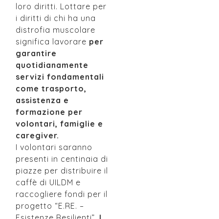
loro diritti. Lottare per
i diritti di chi ha una
distrofia muscolare
significa lavorare
per
garantire
quotidianamente
servizi fondamentali
come trasporto,
assistenza e
formazione per
volontari, famiglie e
caregiver.
I volontari saranno
presenti in centinaia di
piazze per distribuire il
caffè di UILDM e
raccogliere fondi per il
progetto “E.RE. –
Esistenze Resilienti”.
I