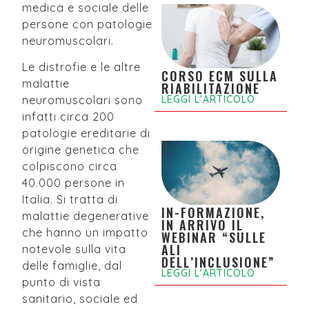
medica e sociale delle
persone con patologie
neuromuscolari.
Le distrofie e le altre
CORSO ECM SULLA
malattie
RIABILITAZIONE
LEGGI L'ARTICOLO
neuromuscolari sono
infatti circa 200
patologie ereditarie di
origine genetica che
colpiscono circa
40.000 persone in
Italia. Si tratta di
IN-FORMAZIONE,
malattie degenerative
IN ARRIVO IL
che hanno un impatto
WEBINAR “SULLE
ALI
notevole sulla vita
DELL’INCLUSIONE”
delle famiglie, dal
LEGGI L'ARTICOLO
punto di vista
sanitario, sociale ed